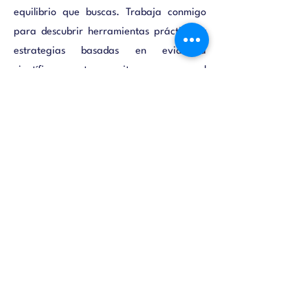
equilibrio que buscas. Trabaja conmigo
para descubrir herramientas prácticas y
estrategias basadas en evidencia
científica que te permitan recuperar el
control de tu cuerpo y tu mente para
poder avanzar hacia una vida más feliz y
satisfactoria.
felixmarcandotuvida@gmail.com
Tel:
+57 3188108473