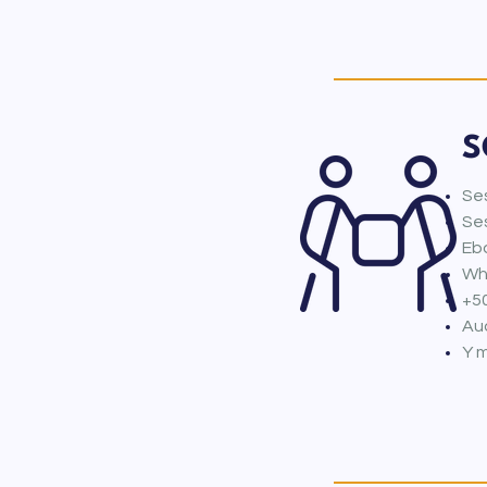
S
Ses
Ses
Ebo
Wha
+5
Aud
Y m