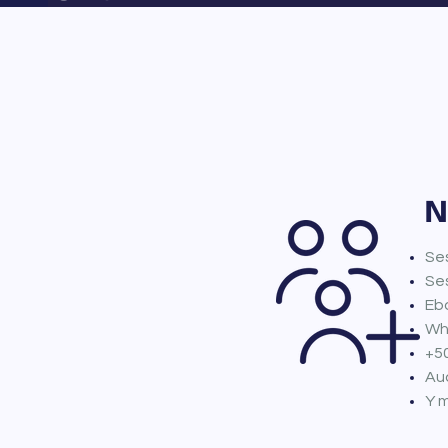
N
Ses
Ses
Ebo
Wha
+5
Aud
Y m