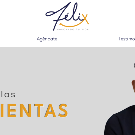
Agéndate
Testimo
las
IENTAS
a