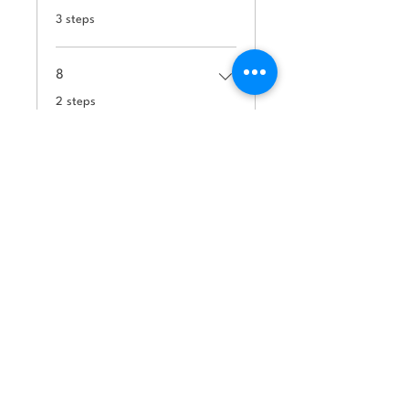
.
3 steps
8
.
2 steps
Load more
Price
US$50.00
Share