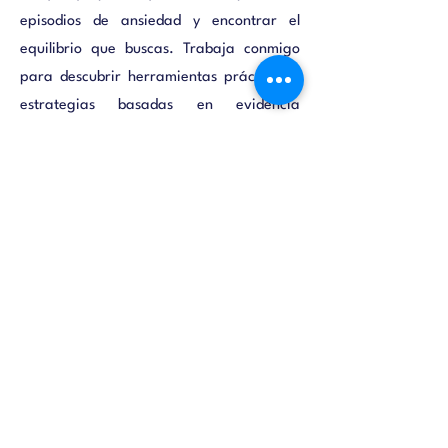
episodios de ansiedad y encontrar el
equilibrio que buscas. Trabaja conmigo
para descubrir herramientas prácticas y
estrategias basadas en evidencia
científica que te permitan recuperar el
control de tu cuerpo y tu mente para
poder avanzar hacia una vida más feliz y
satisfactoria.
felixmarcandotuvida@gmail.com
Tel:
+57 3188108473