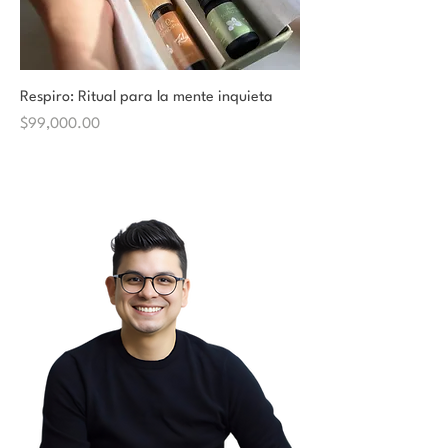
Respiro: Ritual para la mente inquieta
Price
$99,000.00